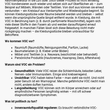
Raumtemperatur in die Luft über. Doch dieser Prozess ist nicht einseitig:
VOC kondensieren auch wieder und setzen sich auf Oberflächen ab – zum
Beispiel auf Möbeln, Wänden oder Textilien. Von dort aus können sie erneut
verdunsten – ein Kreislauf aus Verdampfen und Wiederabgabe beginnt. So
können Kleidungsstücke oder Räume belastet werden und bleiben – selbst
wenn die ursprüngliche Quelle längst entfernt wurde. In Kleidung, die mit
VOC in Berührung kam (z. B. durch parfümierte Waschmittel), lagern sich
viele dieser Stoffe in den Fasern ab und werden darauffolgend erneut
freigesetzt. In manchen Fällen lässt sich diese Belastung nicht mehr
rückgängig machen – die Kleidungsstücke bleiben unbrauchbar für
Betroffene.
Wo kommen VOC vor?
Raumluft (Raumdüfte, Reinigungsmittel, Parfüm, Lacke)
Baumaterialien (z. B. Kleber unter Böden)
Möbel und Textilien (v. a. Neuware, beschichtet oder behandelt)
Persönliche Produkte (Hautcremes, Haarspray, Deos, Aftershave)
Warum sind VOC ein Problem?
Gesundheitlich:
Viele VOC reizen die Schleimhäute, belasten Leber,
Nerven- oder Immunsystem. Einige sind krebserregend.
Unsichtbar:
VOC haben keine Farbe – man sieht sie nicht. Und nicht
jeder Geruch ist ein Warnsignal: Manche gefährliche VOC riecht man
nicht, andere duften harmlos.
Langzeitwirkung:
VOC können sich im Körper anreichern oder auf
empfindliche Personen langfristig wirken – mit oft schwer
diagnostizierbaren Symptomen.
Was ist politisch zu tun?
Innenraumluftqualität regulieren:
Es braucht verbindliche VOC-