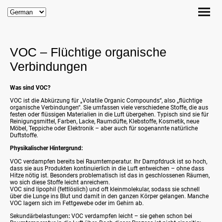
VOC – Flüchtige organische
Verbindungen
Was sind VOC?
VOC ist die Abkürzung für „Volatile Organic Compounds“, also „flüchtige
organische Verbindungen“. Sie umfassen viele verschiedene Stoffe, die aus
festen oder flüssigen Materialien in die Luft übergehen. Typisch sind sie für
Reinigungsmittel, Farben, Lacke, Raumdüfte, Klebstoffe, Kosmetik, neue
Möbel, Teppiche oder Elektronik – aber auch für sogenannte natürliche
Duftstoffe.
Physikalischer Hintergrund:
VOC verdampfen bereits bei Raumtemperatur. Ihr Dampfdruck ist so hoch,
dass sie aus Produkten kontinuierlich in die Luft entweichen – ohne dass
Hitze nötig ist. Besonders problematisch ist das in geschlossenen Räumen,
wo sich diese Stoffe leicht anreichern.
VOC sind lipophil (fettlöslich) und oft kleinmolekular, sodass sie schnell
über die Lunge ins Blut und damit in den ganzen Körper gelangen. Manche
VOC lagern sich im Fettgewebe oder im Gehirn ab.
Sekundärbelastungen
:
VOC verdampfen leicht – sie gehen schon bei