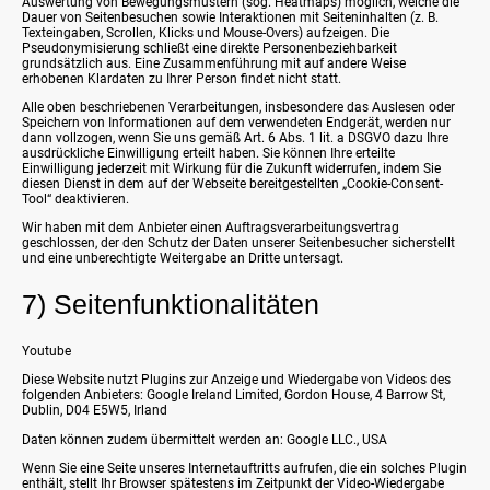
Auswertung von Bewegungsmustern (sog. Heatmaps) möglich, welche die
Dauer von Seitenbesuchen sowie Interaktionen mit Seiteninhalten (z. B.
Texteingaben, Scrollen, Klicks und Mouse-Overs) aufzeigen. Die
Pseudonymisierung schließt eine direkte Personenbeziehbarkeit
grundsätzlich aus. Eine Zusammenführung mit auf andere Weise
erhobenen Klardaten zu Ihrer Person findet nicht statt.
Alle oben beschriebenen Verarbeitungen, insbesondere das Auslesen oder
Speichern von Informationen auf dem verwendeten Endgerät, werden nur
dann vollzogen, wenn Sie uns gemäß Art. 6 Abs. 1 lit. a DSGVO dazu Ihre
ausdrückliche Einwilligung erteilt haben. Sie können Ihre erteilte
Einwilligung jederzeit mit Wirkung für die Zukunft widerrufen, indem Sie
diesen Dienst in dem auf der Webseite bereitgestellten „Cookie-Consent-
Tool“ deaktivieren.
Wir haben mit dem Anbieter einen Auftragsverarbeitungsvertrag
geschlossen, der den Schutz der Daten unserer Seitenbesucher sicherstellt
und eine unberechtigte Weitergabe an Dritte untersagt.
7) Seitenfunktionalitäten
Youtube
Diese Website nutzt Plugins zur Anzeige und Wiedergabe von Videos des
folgenden Anbieters: Google Ireland Limited, Gordon House, 4 Barrow St,
Dublin, D04 E5W5, Irland
Daten können zudem übermittelt werden an: Google LLC., USA
Wenn Sie eine Seite unseres Internetauftritts aufrufen, die ein solches Plugin
enthält, stellt Ihr Browser spätestens im Zeitpunkt der Video-Wiedergabe