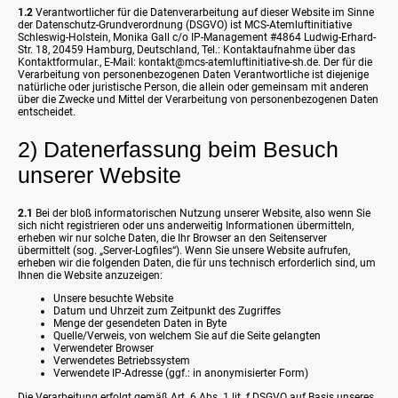
1.2
Verantwortlicher für die Datenverarbeitung auf dieser Website im Sinne
der Datenschutz-Grundverordnung (DSGVO) ist MCS-Atemluftinitiative
Schleswig-Holstein, Monika Gall c/o IP-Management #4864 Ludwig-Erhard-
Str. 18, 20459 Hamburg, Deutschland, Tel.: Kontaktaufnahme über das
Kontaktformular., E-Mail: kontakt@mcs-atemluftinitiative-sh.de. Der für die
Verarbeitung von personenbezogenen Daten Verantwortliche ist diejenige
natürliche oder juristische Person, die allein oder gemeinsam mit anderen
über die Zwecke und Mittel der Verarbeitung von personenbezogenen Daten
entscheidet.
2) Datenerfassung beim Besuch
unserer Website
2.1
Bei der bloß informatorischen Nutzung unserer Website, also wenn Sie
sich nicht registrieren oder uns anderweitig Informationen übermitteln,
erheben wir nur solche Daten, die Ihr Browser an den Seitenserver
übermittelt (sog. „Server-Logfiles“). Wenn Sie unsere Website aufrufen,
erheben wir die folgenden Daten, die für uns technisch erforderlich sind, um
Ihnen die Website anzuzeigen:
Unsere besuchte Website
Datum und Uhrzeit zum Zeitpunkt des Zugriffes
Menge der gesendeten Daten in Byte
Quelle/Verweis, von welchem Sie auf die Seite gelangten
Verwendeter Browser
Verwendetes Betriebssystem
Verwendete IP-Adresse (ggf.: in anonymisierter Form)
Die Verarbeitung erfolgt gemäß Art. 6 Abs. 1 lit. f DSGVO auf Basis unseres