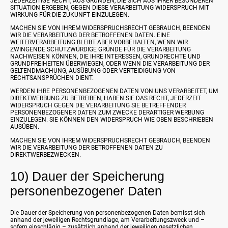
JEDERZEITIGE RECHT, AUS GRÜNDEN, DIE SICH AUS IHRER BESONDEREN
SITUATION ERGEBEN, GEGEN DIESE VERARBEITUNG WIDERSPRUCH MIT
WIRKUNG FÜR DIE ZUKUNFT EINZULEGEN.
MACHEN SIE VON IHREM WIDERSPRUCHSRECHT GEBRAUCH, BEENDEN
WIR DIE VERARBEITUNG DER BETROFFENEN DATEN. EINE
WEITERVERARBEITUNG BLEIBT ABER VORBEHALTEN, WENN WIR
ZWINGENDE SCHUTZWÜRDIGE GRÜNDE FÜR DIE VERARBEITUNG
NACHWEISEN KÖNNEN, DIE IHRE INTERESSEN, GRUNDRECHTE UND
GRUNDFREIHEITEN ÜBERWIEGEN, ODER WENN DIE VERARBEITUNG DER
GELTENDMACHUNG, AUSÜBUNG ODER VERTEIDIGUNG VON
RECHTSANSPRÜCHEN DIENT.
WERDEN IHRE PERSONENBEZOGENEN DATEN VON UNS VERARBEITET, UM
DIREKTWERBUNG ZU BETREIBEN, HABEN SIE DAS RECHT, JEDERZEIT
WIDERSPRUCH GEGEN DIE VERARBEITUNG SIE BETREFFENDER
PERSONENBEZOGENER DATEN ZUM ZWECKE DERARTIGER WERBUNG
EINZULEGEN. SIE KÖNNEN DEN WIDERSPRUCH WIE OBEN BESCHRIEBEN
AUSÜBEN.
MACHEN SIE VON IHREM WIDERSPRUCHSRECHT GEBRAUCH, BEENDEN
WIR DIE VERARBEITUNG DER BETROFFENEN DATEN ZU
DIREKTWERBEZWECKEN.
10) Dauer der Speicherung
personenbezogener Daten
Die Dauer der Speicherung von personenbezogenen Daten bemisst sich
anhand der jeweiligen Rechtsgrundlage, am Verarbeitungszweck und –
sofern einschlägig – zusätzlich anhand der jeweiligen gesetzlichen