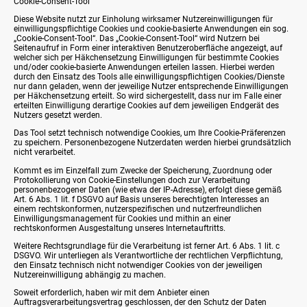
Cookie-Consent-Tool
Diese Website nutzt zur Einholung wirksamer Nutzereinwilligungen für
einwilligungspflichtige Cookies und cookie-basierte Anwendungen ein sog.
„Cookie-Consent-Tool“. Das „Cookie-Consent-Tool“ wird Nutzern bei
Seitenaufruf in Form einer interaktiven Benutzeroberfläche angezeigt, auf
welcher sich per Häkchensetzung Einwilligungen für bestimmte Cookies
und/oder cookie-basierte Anwendungen erteilen lassen. Hierbei werden
durch den Einsatz des Tools alle einwilligungspflichtigen Cookies/Dienste
nur dann geladen, wenn der jeweilige Nutzer entsprechende Einwilligungen
per Häkchensetzung erteilt. So wird sichergestellt, dass nur im Falle einer
erteilten Einwilligung derartige Cookies auf dem jeweiligen Endgerät des
Nutzers gesetzt werden.
Das Tool setzt technisch notwendige Cookies, um Ihre Cookie-Präferenzen
zu speichern. Personenbezogene Nutzerdaten werden hierbei grundsätzlich
nicht verarbeitet.
Kommt es im Einzelfall zum Zwecke der Speicherung, Zuordnung oder
Protokollierung von Cookie-Einstellungen doch zur Verarbeitung
personenbezogener Daten (wie etwa der IP-Adresse), erfolgt diese gemäß
Art. 6 Abs. 1 lit. f DSGVO auf Basis unseres berechtigten Interesses an
einem rechtskonformen, nutzerspezifischen und nutzerfreundlichen
Einwilligungsmanagement für Cookies und mithin an einer
rechtskonformen Ausgestaltung unseres Internetauftritts.
Weitere Rechtsgrundlage für die Verarbeitung ist ferner Art. 6 Abs. 1 lit. c
DSGVO. Wir unterliegen als Verantwortliche der rechtlichen Verpflichtung,
den Einsatz technisch nicht notwendiger Cookies von der jeweiligen
Nutzereinwilligung abhängig zu machen.
Soweit erforderlich, haben wir mit dem Anbieter einen
Auftragsverarbeitungsvertrag geschlossen, der den Schutz der Daten